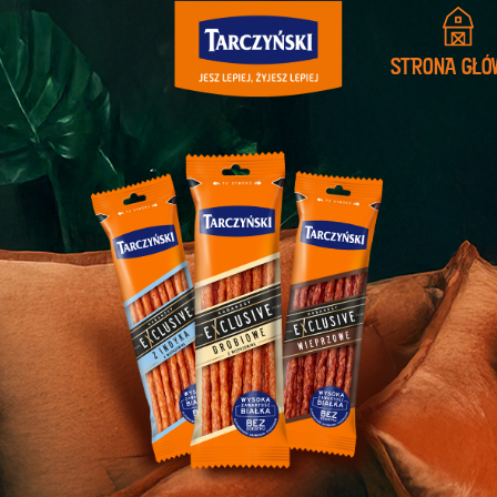
STRONA GŁÓ