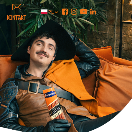
PL
KONTAKT