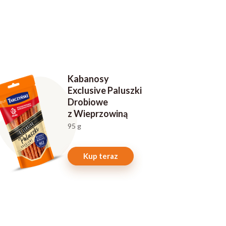
Kabanosy
Exclusive Paluszki
Drobiowe
z Wieprzowiną
95 g
Kup teraz