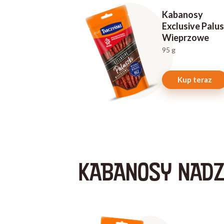
Kabanosy
Exclusive Palus
Wieprzowe
95 g
Kup teraz
KABANOSY NADZ