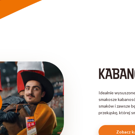
KABAN
Idealnie wysuszone
smakosze kabanosó
smaków i zawsze bę
przekąskę, której 
Zobacz k