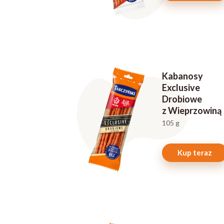
Kabanosy
Exclusive
Drobiowe
z Wieprzowiną
105 g
Kup teraz