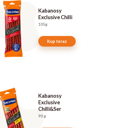
Kabanosy
Exclusive Chilli
105g
Kup teraz
Kabanosy
Exclusive
Chilli&Ser
90 g