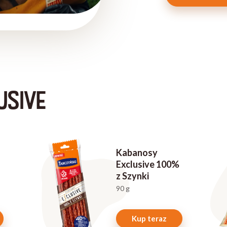
USIVE
Kabanosy
Exclusive 100%
z Szynki
90 g
Kup teraz