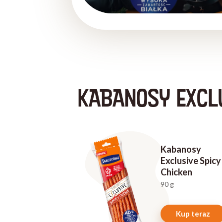
KABANOSY EXCL
Kabanosy
Exclusive Spicy
Chicken
90 g
Kup teraz