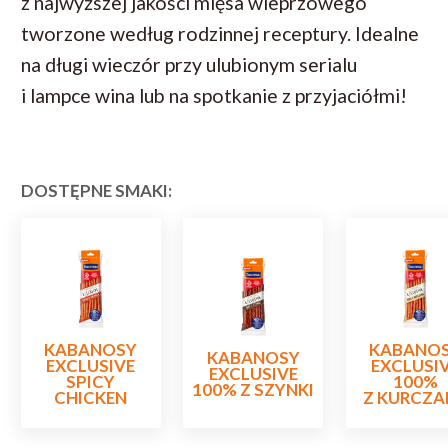
z najwyższej jakości mięsa wieprzowego
tworzone według rodzinnej receptury. Idealne
na długi wieczór przy ulubionym serialu
i lampce wina lub na spotkanie z przyjaciółmi!
DOSTĘPNE SMAKI:
KABANOSY
KABANO
KABANOSY
EXCLUSIVE
EXCLUSI
EXCLUSIVE
SPICY
100%
100% Z SZYNKI
CHICKEN
Z KURCZA