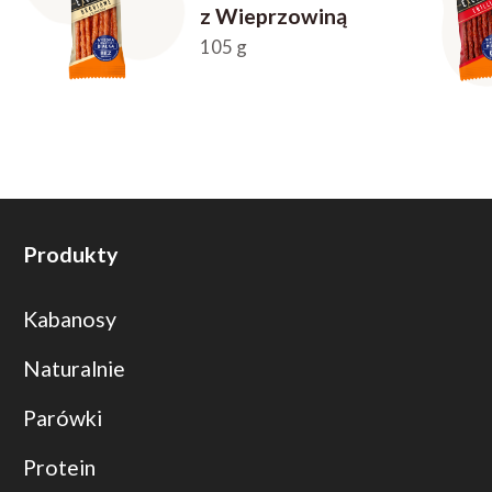
z Wieprzowiną
105 g
Produkty
Kabanosy
Naturalnie
Parówki
Protein