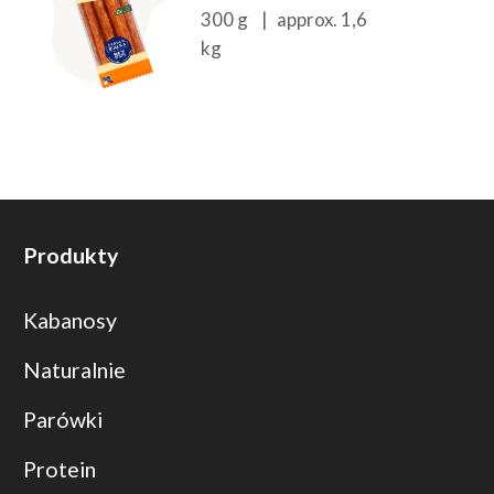
300 g | approx. 1,6
kg
Produkty
Kabanosy
Naturalnie
Parówki
Protein