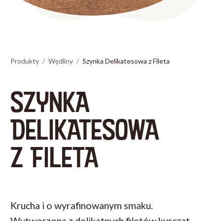
Produkty
Wędliny
Szynka Delikatesowa z Fileta
SZYNKA
DELIKATESOWA
Z FILETA
Krucha i o wyrafinowanym smaku.
Wytworzona z delikatnych filetów kurcząt