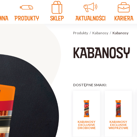
WNA
PRODUKTY
SKLEP
AKTUALNOŚCI
KARIERA
Produkty
Kabanosy
Kabanosy
KABANOSY
DOSTĘPNE SMAKI:
KABANOSY
KABANOSY
EXCLUSIVE
EXCLUSIVE
DROBIOWE
WIEPRZOWE