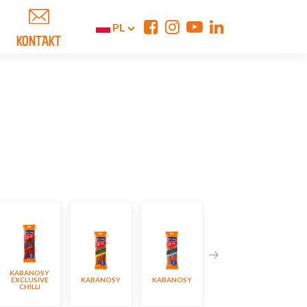
PL
KONTAKT
KABANOSY
KABANOSY
EXCLUSIVE
KABANOSY
KABANOSY
EXCLUSIVE
KA
CHILLI
CIELĘCE