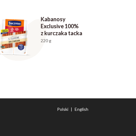
Kabanosy
Exclusive 100%
z kurczaka tacka
220 g
Polski
|
English