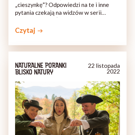
„cieszynkę”? Odpowiedzi na te i inne
pytania czekają na widzów w serii
„Mistrzowskie Śniadania” marki
Tarczyński. To jednak nie wszystko.
Czytaj
Adriana Marczewska – szefowa kuchni
i prowadząca program – w związku
trwającymi mistrzostwami świata
przygotowała śniadania inspirowane
NATURALNE PORANKI
22 listopada
narodowymi potrawami grupowych
BLISKO NATURY
2022
rywali reprezentacji Polski. Ciekawi
szczegółów? Zapraszamy do oglądania!