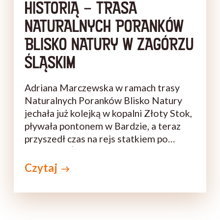
HISTORIĄ – TRASA
NATURALNYCH PORANKÓW
BLISKO NATURY W ZAGÓRZU
ŚLĄSKIM
Adriana Marczewska w ramach trasy
Naturalnych Poranków Blisko Natury
jechała już kolejką w kopalni Złoty Stok,
pływała pontonem w Bardzie, a teraz
przyszedł czas na rejs statkiem po
Bystrzycy Świdnickiej w Zagórzu
Śląskim. Właśnie nad jej doliną znajduje
Czytaj
się 700-letni zamek Grodno, który
szefowa kuchni obrała za kolejny cel
podróży po Dolnym Śląsku. Czy
poszukiwania kulinarnych skarbów z Gór