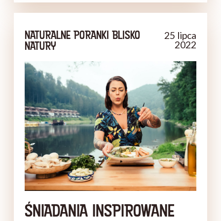
kolorowych warzyw czy świeżych ziół,
wykorzystała parówki z linii Tarczyński
NATURALNE PORANKI BLISKO
25 lipca
Naturalnie w zupełnie nowej odsłonie.
NATURY
2022
ŚNIADANIA INSPIROWANE