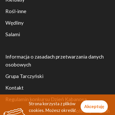
Rośl-inne
Wędliny
Salami
Informacja o zasadach przetwarzania danych
osobowych
Grupa Tarczyński
Kontakt
Regulamin konkursu Dzień Kabanosa
Strona korzysta z plików
Akceptuję
cookies. Możesz określić
Polski
|
English