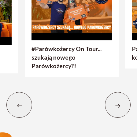
#Parówkożercy On Tour...
P
szukają nowego
k
Parówkożercy?!