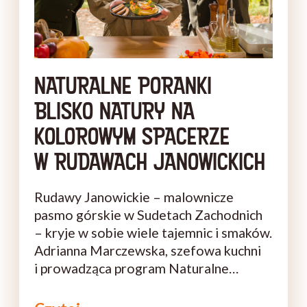
NATURALNE PORANKI
BLISKO NATURY NA
KOLOROWYM SPACERZE
W RUDAWACH JANOWICKICH
Rudawy Janowickie – malownicze
pasmo górskie w Sudetach Zachodnich
– kryje w sobie wiele tajemnic i smaków.
Adrianna Marczewska, szefowa kuchni
i prowadząca program Naturalne
Poranki Blisko Natury ruszyła ich
tropem w ramach kolejnego odcinka