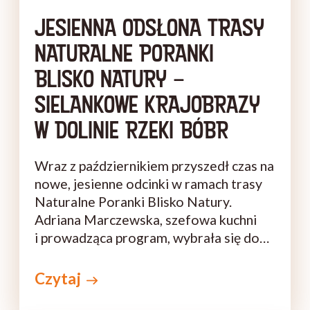
JESIENNA ODSŁONA TRASY
NATURALNE PORANKI
BLISKO NATURY –
SIELANKOWE KRAJOBRAZY
W DOLINIE RZEKI BÓBR
Wraz z październikiem przyszedł czas na
nowe, jesienne odcinki w ramach trasy
Naturalne Poranki Blisko Natury.
Adriana Marczewska, szefowa kuchni
i prowadząca program, wybrała się do
sudeckiej krainy – doliny rzeki Bóbr, by
znaleźć inspirację do stworzenia
Czytaj
pysznych śniadań. Do ich przyrządzenia
oprócz m.in. aromatycznych grzybów,