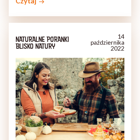
Czytaj
z trasy. Czym zaskoczyła ją Kraina Ducha
Gór i jakie danie zachwyciłoby hrabinę
Fryderykę von Reden?
14
NATURALNE PORANKI
października
BLISKO NATURY
2022