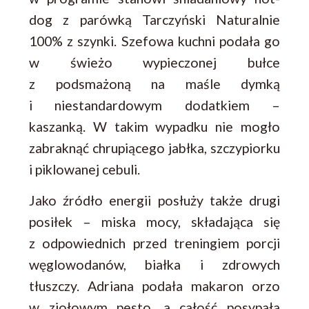
dog z parówką Tarczyński Naturalnie
100% z szynki. Szefowa kuchni podała go
w świeżo wypieczonej bułce
z podsmażoną na maśle dymką
i niestandardowym dodatkiem –
kaszanką. W takim wypadku nie mogło
zabraknąć chrupiącego jabłka, szczypiorku
i piklowanej cebuli.
Jako źródło energii posłuży także drugi
posiłek – miska mocy, składająca się
z odpowiednich przed treningiem porcji
węglowodanów, białka i zdrowych
tłuszczy. Adriana podała makaron orzo
w ziołowym pesto, a całość posypała