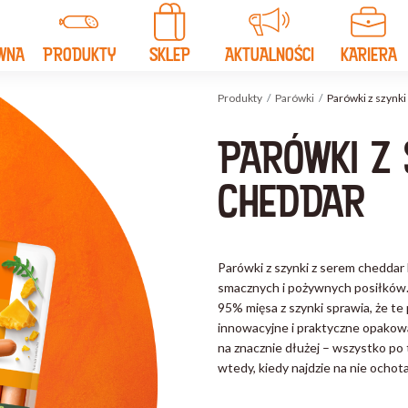
WNA
PRODUKTY
SKLEP
AKTUALNOŚCI
KARIERA
Produkty
Parówki
Parówki z szynk
PARÓWKI Z 
CHEDDAR
Parówki z szynki z serem cheddar
smacznych i pożywnych posiłków.
95% mięsa z szynki sprawia, że 
innowacyjne i praktyczne opakow
na znacznie dłużej – wszystko po
wtedy, kiedy najdzie na nie ochot