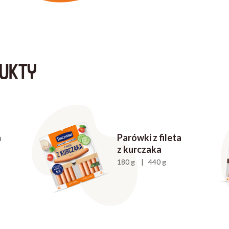
UKTY
a
Parówki z fileta
z kurczaka
180 g | 440 g