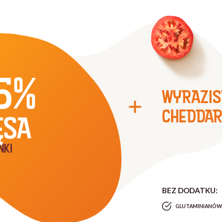
5%
WYRAZIS
CHEDDA
ĘSA
NKI
BEZ DODATKU:
GLUTAMINIANÓW