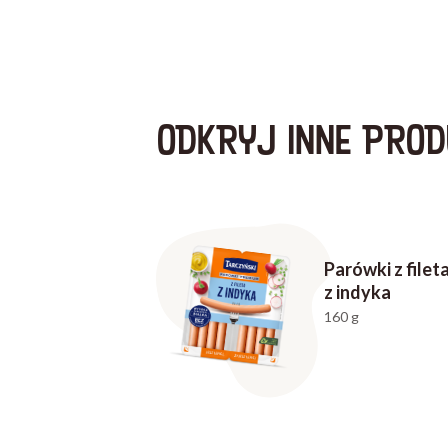
ODKRYJ INNE PROD
Parówki z filet
z indyka
160 g