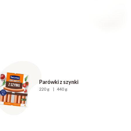
Parówki z szynki
220 g | 440 g