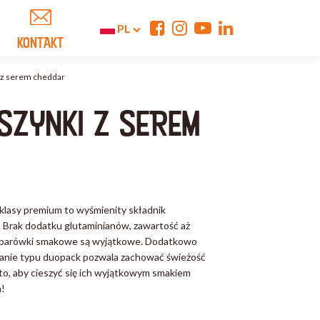
PL
KONTAKT
i z serem cheddar
SZYNKI Z SEREM
 klasy premium to wyśmienity składnik
 Brak dodatku glutaminianów, zawartość aż
te parówki smakowe są wyjątkowe. Dodatkowo
anie typu duopack pozwala zachować świeżość
 to, aby cieszyć się ich wyjątkowym smakiem
a!