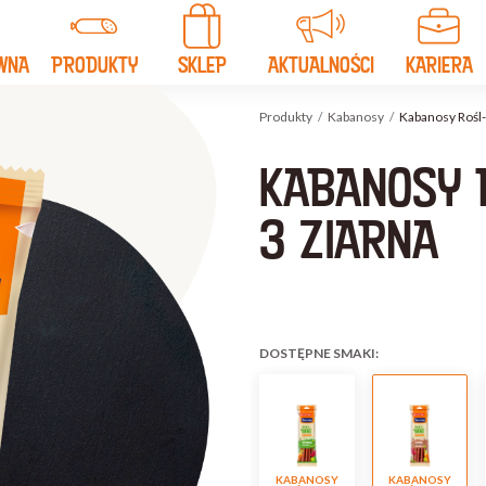
WNA
PRODUKTY
SKLEP
AKTUALNOŚCI
KARIERA
Produkty
Kabanosy
Kabanosy Rośl-
KABANOSY 
3 ZIARNA
DOSTĘPNE SMAKI:
KABANOSY
KABANOSY