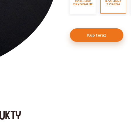
ROŚL-INNE
ROŚL-INNE
ORYGINALNE
3 ZIARNA
Kup teraz
UKTY