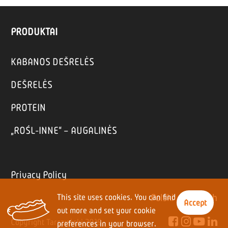
PRODUKTAI
KABANOS DEŠRELĖS
DEŠRELĖS
PROTEIN
„ROŚL-INNE“ – AUGALINĖS
Privacy Policy
Polski
|
English
This site uses cookies. You can find
Accept
out more and set your cookie
Copyright Tarczyński 2019
preferences in your browser.