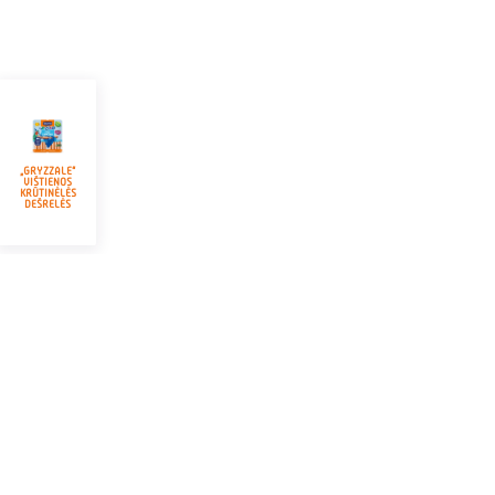
„GRYZZALE“
VIŠTIENOS
KRŪTINĖLĖS
DEŠRELĖS