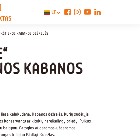
LT
KTAS
UKŠTIENOS KABANOS DEŠRELĖS
E“
NOS KABANOS
 liesa kalakutiena. Kabanos dešrelės, kurių sudėtyje
jos konservantų ar kitokių nereikalingų priedų. Puikus
namų baltymų. Patogios atidaromos-uždaromos
ugais ir ilgiau išlaikyti šviežias.