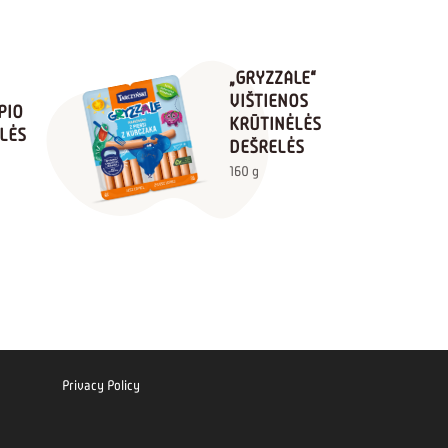
„GRYZZALE“
VIŠTIENOS
PIO
KRŪTINĖLĖS
LĖS
DEŠRELĖS
160 g
Privacy Policy