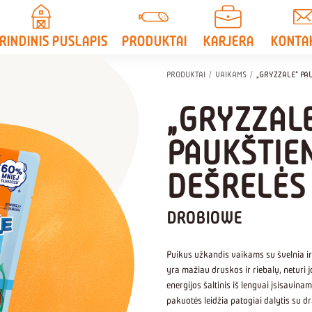
RINDINIS PUSLAPIS
PRODUKTAI
KARJERA
KONTA
PRODUKTAI
VAIKAMS
„GRYZZALE“ PA
„GRYZZAL
PAUKŠTIE
DEŠRELĖS
DROBIOWE
Puikus užkandis vaikams su švelnia ir
yra mažiau druskos ir riebalų, neturi 
energijos šaltinis iš lengvai įsisavi
pakuotės leidžia patogiai dalytis su dra