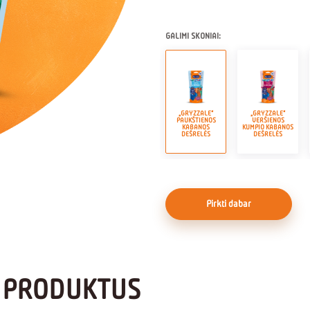
GALIMI SKONIAI:
„GRYZZALE“
„GRYZZALE“
PAUKŠTIENOS
VERŠIENOS
KABANOS
KUMPIO KABANOS
DEŠRELĖS
DEŠRELĖS
Pirkti dabar
S PRODUKTUS