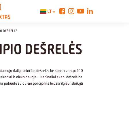
LT
KTAS
IO DEŠRELĖS
MPIO DEŠRELĖS
amųjų dalių turinčios dešrelės be konservantų: 100
koniai ir nieko daugiau. Natūraliai skani dešrelė be
ška pakuotė su dviem porcijomis leidžia ilgiau išlaikyti