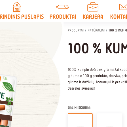
RINDINIS PUSLAPIS
PRODUKTAI
KARJERA
KONTA
PRODUKTAI
NATŪRALIAI
100 % KUMP
100 % KU
100% kumpio dešrelės yra mažai suded
g kumpio 100 g produkto, druska, pries
glitimo ir dažiklių. Inovatyvi ir prakti
dešreles šviežias!
GALIMI SKONIAI: