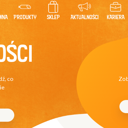
WNA
PRODUKTY
SKLEP
AKTUALNOŚCI
KARIERA
OŚCI
dź, co
Zob
ie