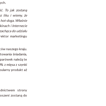
ych.
ć. To jak zostaną
z liku i wiemy, że
 hot-doga. Właśnie
kinach i Internecie
zachęca do udziału
rektor marketingu
ńców naszego kraju.
towania śniadania,
 parówek należą te
0% z mięsa z szynki
pularny produkt aż
ednictwem strony
łoszeni zostaną do