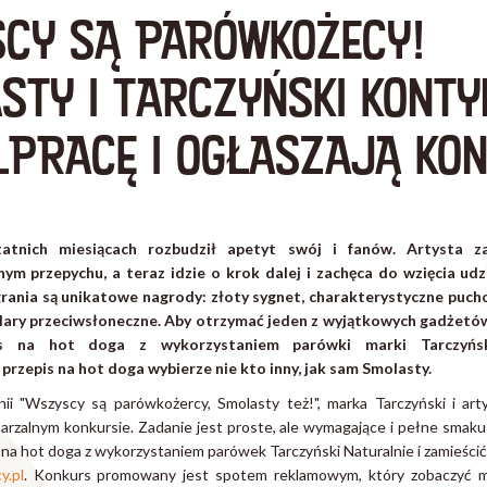
CY SĄ PARÓWKOŻECY!
STY I TARCZYŃSKI KONT
PRACĘ I OGŁASZAJĄ KO
atnich miesiącach rozbudził apetyt swój i fanów. Artysta z
m przepychu, a teraz idzie o krok dalej i zachęca do wzięcia udz
ania są unikatowe nagrody: złoty sygnet, charakterystyczne puch
lary przeciwsłoneczne. Aby otrzymać jeden z wyjątkowych gadżetó
is na hot doga z wykorzystaniem parówki marki Tarczyńsk
 przepis na hot doga wybierze nie kto inny, jak sam Smolasty.
i "Wszyscy są parówkożercy, Smolasty też!", marka Tarczyński i arty
arzalnym konkursie. Zadanie jest proste, ale wymagające i pełne smaku
 na hot doga z wykorzystaniem parówek Tarczyński Naturalnie i zamieścić
y.pl
. Konkurs promowany jest spotem reklamowym, który zobaczyć 