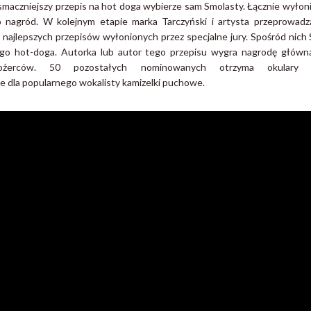
jsmaczniejszy przepis na hot doga wybierze sam Smolasty. Łącznie wyłon
nagród. W kolejnym etapie marka Tarczyński i artysta przeprowadz
i najlepszych przepisów wyłonionych przez specjalne jury. Spośród nich
go hot-doga. Autorka lub autor tego przepisu wygra nagrodę główną,
ożerców. 50 pozostałych nominowanych otrzyma okulary pr
ne dla popularnego wokalisty kamizelki puchowe.