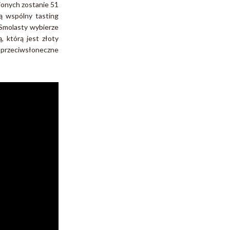
ionych zostanie 51
ą wspólny tasting
 Smolasty wybierze
 którą jest złoty
zeciwsłoneczne