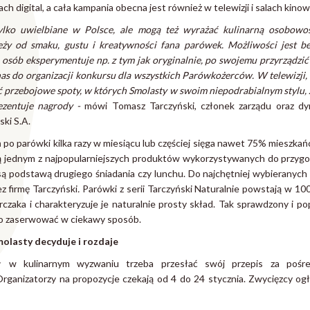
h digital, a cała kampania obecna jest również w telewizji i salach kinow
ylko uwielbiane w Polsce, ale mogą też wyrażać kulinarną osobowoś
ży od smaku, gustu i kreatywności fana parówek. Możliwości jest be
sób eksperymentuje np. z tym jak oryginalnie, po swojemu przyrządzić
as do organizacji konkursu dla wszystkich Parówkożerców. W telewizji, 
ć przebojowe spoty, w których Smolasty w swoim niepodrabialnym stylu, 
zentuje nagrody -
mówi
Tomasz Tarczyński, członek zarządu oraz dy
ski S.A.
 po parówki kilka razy w miesiącu lub częściej sięga nawet 75% mieszka
są jednym z najpopularniejszych produktów wykorzystywanych do przygo
j są podstawą drugiego śniadania czy lunchu. Do najchętniej wybieranych
 firmę Tarczyński
.
Parówki z serii Tarczyński Naturalnie powstają w 10
czaka i charakteryzuje je naturalnie prosty skład.
Tak sprawdzony i po
y go zaserwować w ciekawy sposób.
lasty decyduje i rozdaje
ł w kulinarnym wyzwaniu trzeba przesłać swój przepis za pośr
Organizatorzy na propozycje czekają od 4 do 24 stycznia. Zwycięzcy og