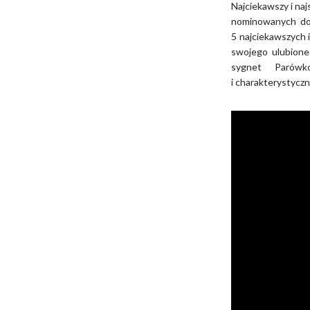
Najciekawszy i na
nominowanych do 
5 najciekawszych 
swojego ulubione
sygnet Parówk
i charakterystycz