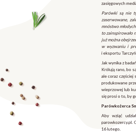
zasięgowych mediac
Parówki są nie t
zaserwowane, zale
mnóstwo młodych o
to zainspirowało n
już można obejrze
w wyzwaniu i pre
i eksportu Tarczyń
Jak wynika z badań
Królują rano, bo 
ale coraz częście
produkowane przez
wieprzowej lub kur
się prosi o to, b
Parówkożerca Smo
Aby wziąć udzia
parowkozercy.pl. 
16 lutego.