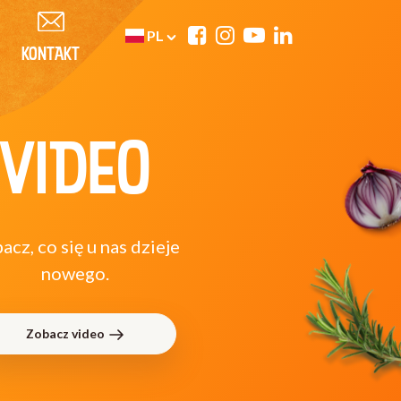
PL
KONTAKT
VIDEO
acz, co się u nas dzieje
nowego.
Zobacz video