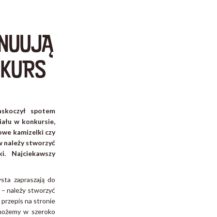
YNUUJĄ
NKURS
askoczył spotem
iału w konkursie,
owe kamizelki czy
w należy stworzyć
i. Najciekawszy
sta zapraszają do
 – należy stworzyć
 przepis na stronie
możemy w szeroko