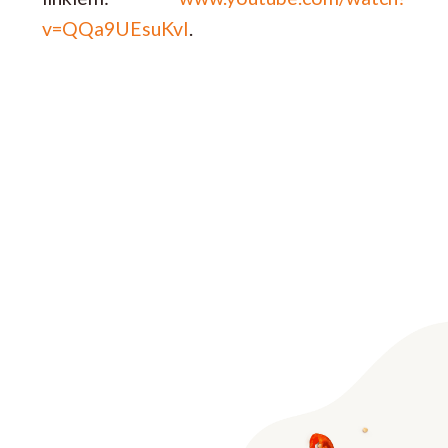
v=QQa9UEsuKvI
.