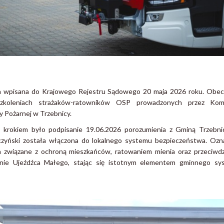
a wpisana do Krajowego Rejestru Sądowego 20 maja 2026 roku. Obecn
szkoleniach strażaków-ratowników OSP prowadzonych przez Ko
 Pożarnej w Trzebnicy.
krokiem było podpisanie 19.06.2026 porozumienia z Gminą Trzebnic
yński została włączona do lokalnego systemu bezpieczeństwa. Ozna
ia związane z ochroną mieszkańców, ratowaniem mienia oraz przeciwd
enie Ujeźdźca Małego, stając się istotnym elementem gminnego sy