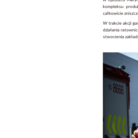
kompleksu produk
całkowicie zniszcz
W trakcie akcji g
działania ratowni
stworzenia zakłado