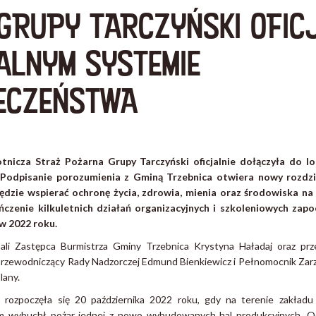
GRUPY TARCZYŃSKI OFICJ
ALNYM SYSTEMIE
ECZEŃSTWA
nicza Straż Pożarna Grupy Tarczyński oficjalnie dołączyła do l
 Podpisanie porozumienia z Gminą Trzebnica otwiera nowy rozdzia
będzie wspierać ochronę życia, zdrowia, mienia oraz środowiska na
czenie kilkuletnich działań organizacyjnych i szkoleniowych za
w 2022 roku.
li Zastępca Burmistrza Gminy Trzebnica Krystyna Haładaj oraz prze
 Przewodniczący Rady Nadzorczej Edmund Bienkiewicz i Pełnomocnik Zarz
lany.
ki rozpoczęła się 20 października 2022 roku, gdy na terenie zakładu
 wybuchł pożar jednej z nowo wybudowanych hal produkcyjnych. Og