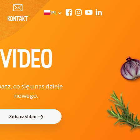
PL
KONTAKT
VIDEO
acz, co się u nas dzieje
nowego.
Zobacz video