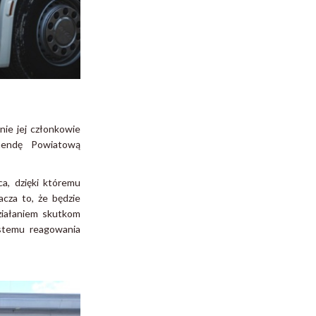
ie jej członkowie
mendę Powiatową
a, dzięki któremu
cza to, że będzie
ziałaniem skutkom
stemu reagowania