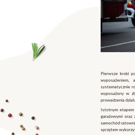
Pierwsze kroki p
wyposażeniem, a
systematycznie ro
wyposażony w zb
prowadzenia dział
Istotnym etapem 
garażowymi oraz 
samochód ratowni
sprzętem wykorzys