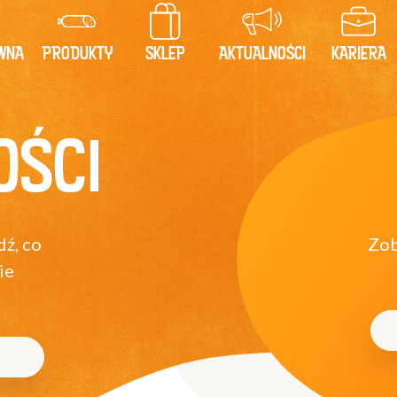
WNA
PRODUKTY
SKLEP
AKTUALNOŚCI
KARIERA
OŚCI
dź, co
Zob
ie