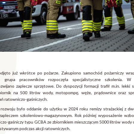
odjęto już wkrótce po pożarze. Zakupiono samochód pożarniczy w
 grupa pracowników rozpoczęła specjalistyczne szkolenia. W 
zwijano zaplecze sprzętowe. Do dyspozycji formacji trafił m.in. lekki
iornik na 500 litrów wody, motopompę, węże, prądownice oraz spr
ań ratowniczo-gaśniczych.
rozwoju było oddanie do użytku w 2024 roku remizy strażackiej z d
zapleczem szkoleniowo-magazynowym. Rok później wyposażenie wzboga
czo-gaśniczy typu GCBA ze zbiornikiem mieszczącym 5000 litrów wody
tywanym podczas akcji ratowniczych.