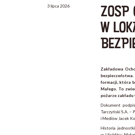
ZOSP 
3 lipca 2026
W LOK
BEZPI
Zakładowa Ochot
bezpieczeństwa.
formacji, która 
Małego. To zwień
pożarze zakładu 
Dokument podpisa
Tarczyński S.A. –
i Mediów Jacek Ko
Historia jednost
w Ujeźdźcu Małym