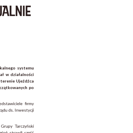
ALNIE
okalnego systemu
ł w działalności
 terenie Ujeźdźca
początkowanych po
dstawiciele firmy
ądu ds. Inwestycji
 Grupy Tarczyński
ień strawił część