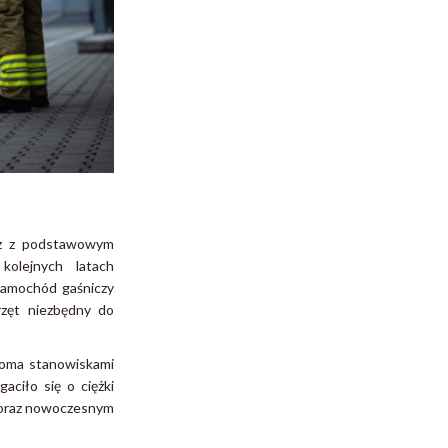
raz z podstawowym
kolejnych latach
 samochód gaśniczy
zęt niezbędny do
woma stanowiskami
ciło się o ciężki
 oraz nowoczesnym