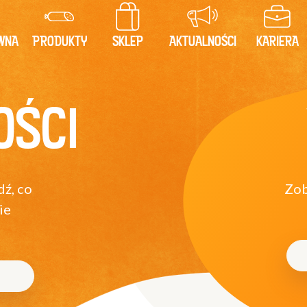
WNA
PRODUKTY
SKLEP
AKTUALNOŚCI
KARIERA
OŚCI
dź, co
Zob
ie