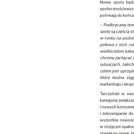
Nowe spoty będą
społecznościowyc
potrwają do końca
–
Podkręcamy tempo
spoty są częścią s
w rynku na pozio
połowa z nich rob
wielbicielom kab
chcemy zachęcać d
sytuacjach, takic
celem jest uprzyj
które można się
marketingu i ekspo
Tarczyński w swo
kategorię zwiększa
i nowych konsumen
i zobowiązanie d
wszystkie nowości
w stojącym opakow
stawia na nowe, i