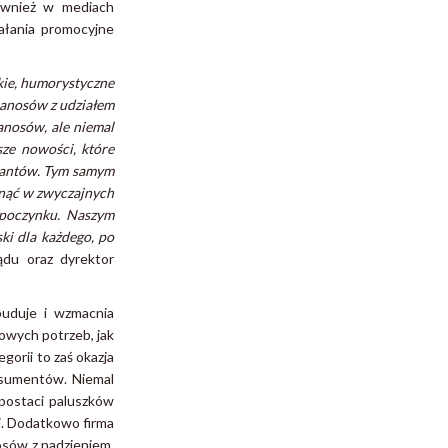
ównież w mediach
ałania promocyjne
kie, humorystyczne
abanosów z udziałem
nosów, ale niemal
sze nowości, które
iantów. Tym samym
gnąć w zwyczajnych
odpoczynku. Naszym
ki dla każdego, po
ądu oraz dyrektor
buduje i wzmacnia
nowych potrzeb, jak
orii to zaś okazja
nsumentów. Niemal
 postaci paluszków
i. Dodatkowo firma
osów z nadzieniem.