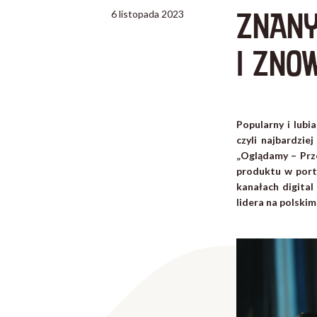
ZNANY
6 listopada 2023
I ZNO
Popularny i lubi
czyli najbardzi
„Oglądamy – Prz
produktu w portf
kanałach digital
lidera na polski