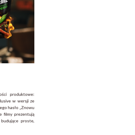
wości produktowe:
usive w wersji ze
 jego hasło „Znowu
 filmy prezentują
 budujące proste,