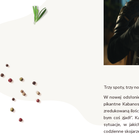
Trzy spoty, trzy n
W nowej odsłonie
pikantne Kabanos
zredukowaną ilośc
bym coś zjadł”. 
sytuacje, w jaki
codzienne skojarz