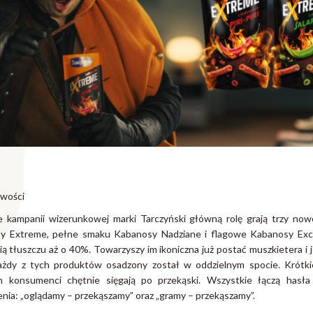
owości
 kampanii wizerunkowej marki Tarczyński główną rolę grają trzy no
y Extreme, pełne smaku Kabanosy Nadziane i flagowe Kabanosy Excl
ią tłuszczu aż o 40%. Towarzyszy im ikoniczna już postać muszkietera i
Każdy z tych produktów osadzony został w oddzielnym spocie. Krótkie
ch konsumenci chętnie sięgają po przekąski. Wszystkie łączą hasła
enia: „oglądamy – przekąszamy” oraz „gramy – przekąszamy”.