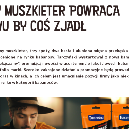
 MUSZKIETER POWRACA
WU BY COŚ ZJADŁ
any muszkieter, trzy spoty, dwa hasła i ulubiona mięsna przekąska
ej cenione na rynku kabanosy. Tarczyński wystartował z nową ka
ekąszamy”, promującą nowości w asortymencie jakościowych kaba
olio marki. Szeroko zakrojone działania promocyjne będą prowad
 oraz w kinach, a ich celem jest umacnianie pozycji firmy jako n
m rynku w kategorii kabanosów.