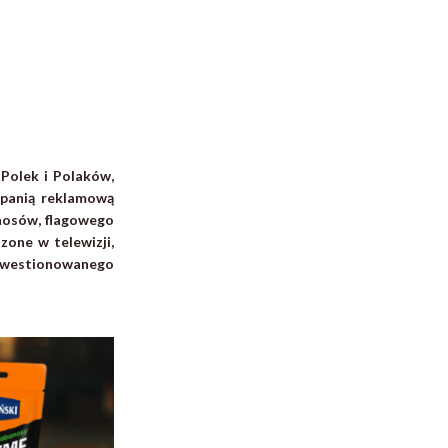
 Polek i Polaków,
mpanią reklamową
nosów, flagowego
zone w telewizji,
iekwestionowanego