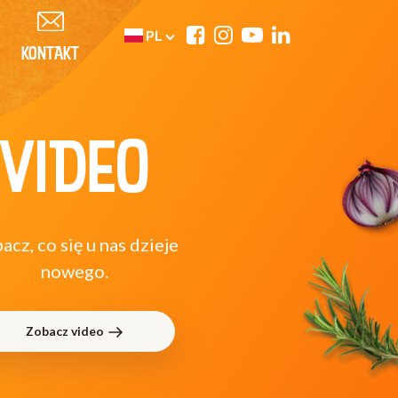
PL
KONTAKT
VIDEO
acz, co się u nas dzieje
nowego.
Zobacz video