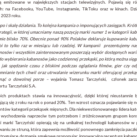
 emitowane w największych stacjach telewizyjnych. Pojawią się r
h: na Facebooku, YouTube, Instagramie, TikToku oraz w kinach. Dzi
 2023 roku.
 i skalę działania.
To kolejna kampania o imponujących zasięgach. Krót
trategii, w której umacniamy naszą pozycję marki numer 1 w kategorii k
mie blisko 70%. Obecnie ponad 90% Polaków deklaruje kupowanie kaba
i to tylko raz w miesiącu lub rzadziej. W kampanii prezentujemy na
anosów i wszystkim zainteresowanym poszerzają wybór dostępnych war
o wybierania kabanosów jako codziennej przekąski, po którą można się
h jak spędzanie czasu z bliskimi podczas oglądania filmów, gier czy 
emnianie tych chwil
oraz utrwalanie wizerunku marki oferującej przekąs
gnąć o dowolnej porze –
wyjaśnia Tomasz Tarczyński, członek zarz
rtu Tarczyński S.A.
ich produktach stawia na innowacyjność, dzięki której nieustannie 
jącą się z roku na rok o ponad 20%. Ten wzrost oznacza pojawianie się 
tów kategorii przekąsek mięsnych. Dla niekwestionowanego lidera kateg
o wychodzenia naprzeciw tym potrzebom i zróżnicowanym grupom ko
 marki Tarczyński opierają się na unikalnej technologii kabanosów w
aniu ze struną, która zapewnia możliwość ponownego zamknięcia paczk
ntrygujące doznania smakowe proponując innowacyjną recepturę kaban