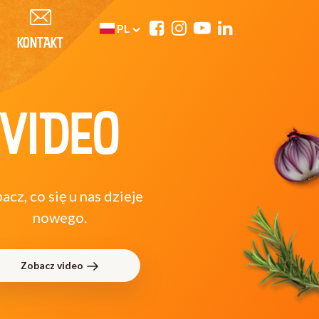
PL
KONTAKT
VIDEO
acz, co się u nas dzieje
nowego.
Zobacz video