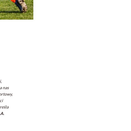
i,
a nas
ortowy,
ci
reśla
.A.