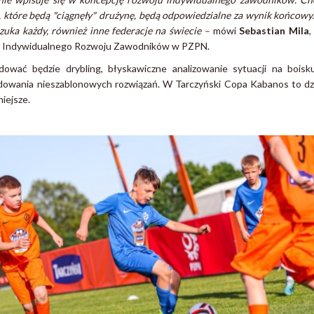
 które będą "ciągnęły" drużynę, będą odpowiedzialne za wynik końcowy. T
szuka każdy, również inne federacje na świecie –
mówi
Sebastian Mila
,
ału Indywidualnego Rozwoju Zawodników w PZPN.
ować będzie drybling, błyskawiczne analizowanie sytuacji na boisku
jdowania nieszablonowych rozwiązań. W Tarczyński Copa Kabanos to dzi
niejsze.