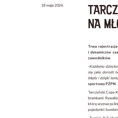
TARCZ
18 maja 2026
NA MŁ
Trwa rejestracja
i dynamiczne za
zawodników.
-Każdemu dziecku n
my jako dorośli 
błędy i dzięki te
sportowy PZPN.
Tarczyński Copa 
bramkami. Rywaliz
którą wyznacza li
pojedynki i kombin
-Turniej 3x3 idea