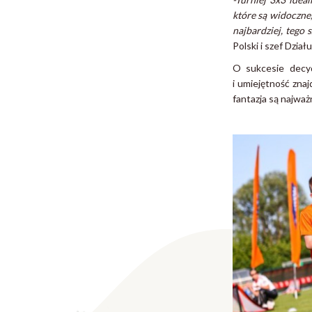
które są widoczne,
najbardziej, tego 
Polski i szef Dzi
O sukcesie decyd
i umiejętność zna
fantazja są najważ