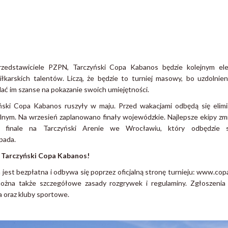
przedstawiciele PZPN, Tarczyński Copa Kabanos będzie kolejnym e
karskich talentów. Liczą, że będzie to turniej masowy, bo uzdolnien
dać im szanse na pokazanie swoich umiejętności.
ński Copa Kabanos ruszyły w maju. Przed wakacjami odbędą się elimi
alnym. Na wrzesień zaplanowano finały wojewódzkie. Najlepsze ekipy zmi
 finale na Tarczyński Arenie we Wrocławiu, który odbędzie 
opada.
 Tarczyński Copa Kabanos!
 jest bezpłatna i odbywa się poprzez oficjalną stronę turnieju: www.cop
można także szczegółowe zasady rozgrywek i regulaminy. Zgłoszen
a oraz kluby sportowe.