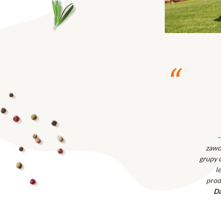
-
zawo
grupy 
l
prod
Da