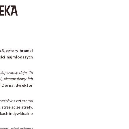
EKA
x3, cztery bramki
ści najmłodszych
aką szansę daje. To
, akceptujemy ich
 Dorna, dyrektor
metrów z czterema
trzelać ze strefy,
ikach indywidualne
cemy mieć talenty,