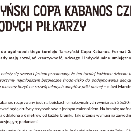
YŃSKI COPA KABANOS CZ
ODYCH PIŁKARZY
 do ogólnopolskiego turnieju Tarczyński Copa Kabanos. Format 3
sady mają rozwijać kreatywność, odwagę i indywidualne umiejętno
ależy się szansa i jestem przekonany, że ten turniej każdemu dziecku t
tworzymy najmłodszym bezpieczne środowisko do podejmowania decyzji
mu możemy liczyć na rozwój młodych adeptów piłki nożnej
– mówi
Marcin
Kabanos rozgrywany jest na boiskach o maksymalnych wymiarach 25x30 
ować będą drużyny trzyosobowe z jednym zmiennikiem. Na bramkę można s
nia oddalona o 6 metrów od każdej bramki. Taki przepis wymusi na zawodn
acyjną grę podaniami.
lnie wpisuje się w koncepcję rozwoju indywidualnego zawodników. Ch